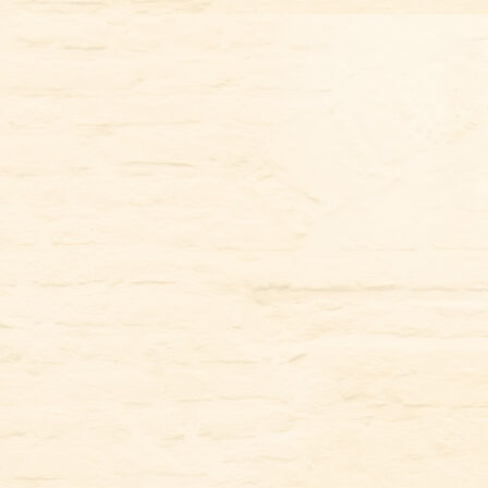
コ
ン
テ
ン
ツ
に
ス
キ
ッ
プ