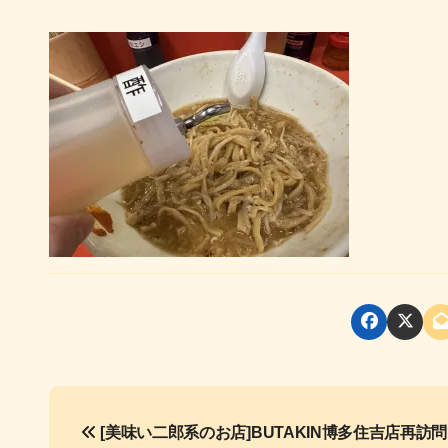
投
[美味い二郎系のお店]BUTAKIN博多住吉店再訪
稿