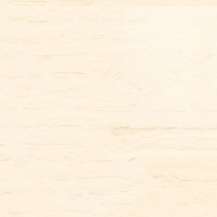
コ
ン
テ
ン
ツ
に
ス
キ
ッ
プ