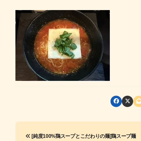
投
[純度100%鶏スープとこだわりの麺]鶏スープ麺
稿