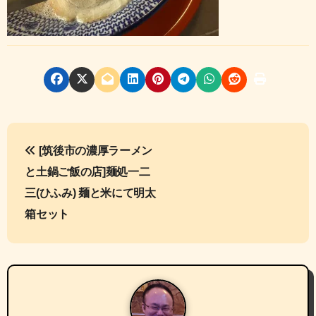
投
[筑後市の濃厚ラーメン
稿
と土鍋ご飯の店]麺処一二
ナ
三(ひふみ) 麺と米にて明太
箱セット
ビ
ゲ
ー
シ