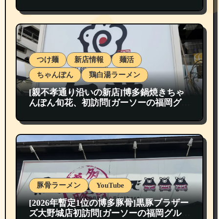
つけ麺
新店情報
麺活
ちゃんぽん
鶏白湯ラーメン
[親不孝通り沿いの新店]博多鍋焼きちゃ
んぽん旬花、初訪問[ガーソーの福岡グル
メ紹介]
豚骨ラーメン
YouTube
[2026年暫定1位の博多豚骨]黒豚ブラザー
ズ大野城店初訪問[ガーソーの福岡グルメ