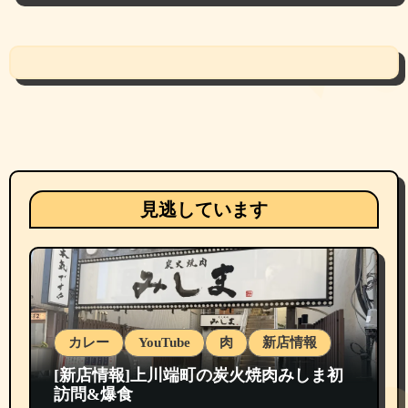
見逃しています
カレー
YouTube
肉
新店情報
[新店情報]上川端町の炭火焼肉みしま初
訪問&爆食