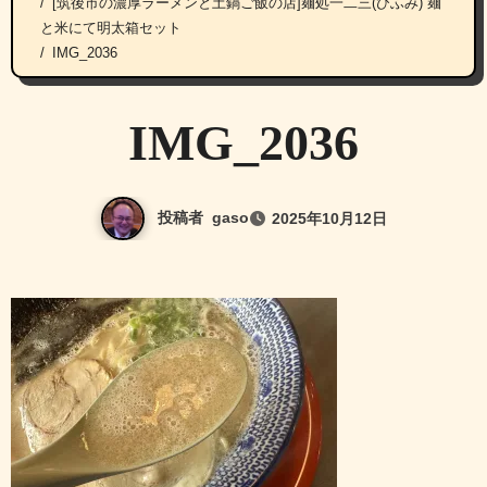
[筑後市の濃厚ラーメンと土鍋ご飯の店]麺処一二三(ひふみ) 麺
と米にて明太箱セット
IMG_2036
IMG_2036
投稿者
gaso
2025年10月12日