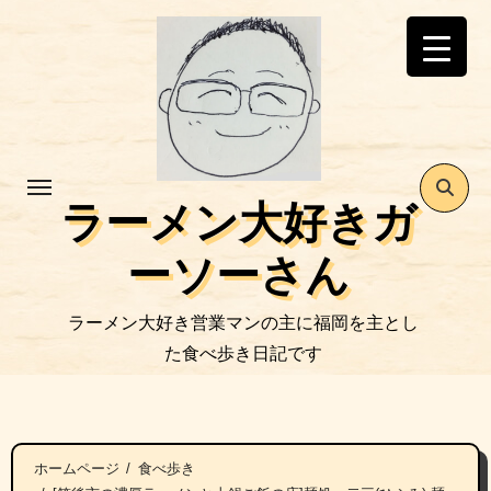
コ
ン
テ
ン
ツ
に
ス
ラーメン大好きガ
キ
ッ
ーソーさん
プ
ラーメン大好き営業マンの主に福岡を主とし
た食べ歩き日記です
ホームページ
食べ歩き