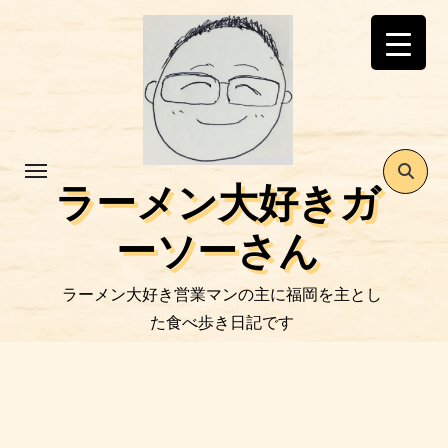
コ
ン
テ
ン
ツ
に
ス
ラーメン大好きガ
キ
ッ
ーソーさん
プ
ラーメン大好き営業マンの主に福岡を主とし
た食べ歩き日記です