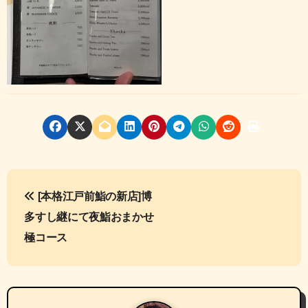
投
[本格江戸前鮨の新店]博
稿
多すし継にて夜鮨おまかせ
ナ
極コース
ビ
ゲ