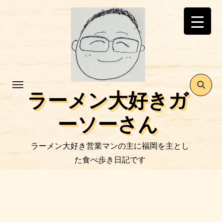
コ
ン
テ
ン
ツ
に
ス
ラーメン大好きガ
キ
ッ
ーソーさん
プ
ラーメン大好き営業マンの主に福岡を主とし
た食べ歩き日記です