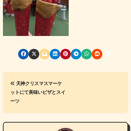
投
天神クリスマスマーケ
稿
ットにて美味いピザとスイ
ナ
ーツ
ビ
ゲ