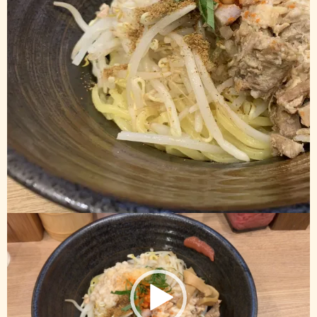
動
画
プ
レ
ー