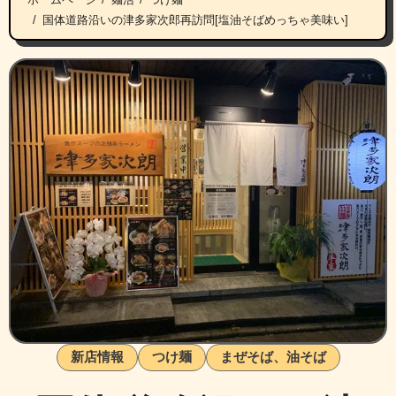
国体道路沿いの津多家次郎再訪問[塩油そばめっちゃ美味い]
新店情報
つけ麺
まぜそば、油そば