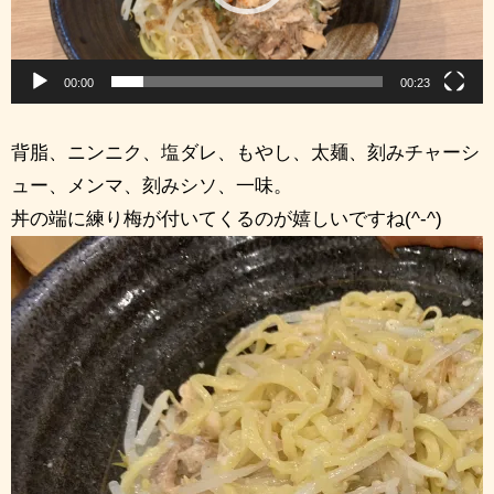
ヤ
ー
00:00
00:23
背脂、ニンニク、塩ダレ、もやし、太麺、刻みチャーシ
ュー、メンマ、刻みシソ、一味。
丼の端に練り梅が付いてくるのが嬉しいですね(^-^)