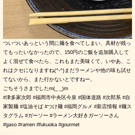
ついついあっという間に麺を食べてしまい、具材が残っ
てもったいなかったので、150円のご飯を追加購入して
よく混ぜて食べたら、これもまた美味くて、いやあ、こ
れはクセになりますね(^-^)まだラーメンや他の味も試せ
てないから、また行かないとですねー。
ごちそうさまでしたm(_ _)m
#津多家次郎 #福岡市中央区今泉 #国体道路 #次郎系 #自
家製麺 #塩油そば #つけ麺 #福岡グルメ #新店情報 #麺ス
タグラム #ガーソー #ラーメン大好きガーソーさん
#gaso #ramen #fukuoka #gourmet