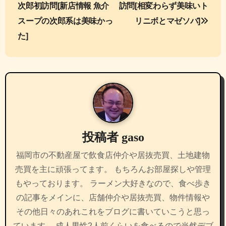
稿
次郎初訪問[新店情報 魚介
訪問[相変わらず美味いト
ナ
スープの次郎系は美味かっ
リニボとマゼソバ]
た]
ビ
ゲ
ー
シ
ョ
投稿者
gaso
ン
福岡市の不動産屋で飲食店仲介や居抜売買、土地建物
売買を主に頑張ってます。 もちろんお部屋探しや管理
もやっております。 ラーメン大好きなので、食べ歩き
の記事をメインに、店舗仲介や居抜売買、物件情報や
その他日々のあれこれをブログに書いていこうと思っ
ています。 成人男性2人前くらいを食べるので当然デブ