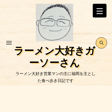
コ
ン
テ
ン
ツ
に
ス
ラーメン大好きガ
キ
ッ
ーソーさん
プ
ラーメン大好き営業マンの主に福岡を主とし
た食べ歩き日記です