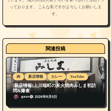
っております。 こんな私ですがよろしくお願いしま
す。
関連投稿
肉
新店情報
カレー
YouTube
[新店情報]上川端町の炭火焼肉みしま初訪
問&爆食
gaso
2026年8月5日