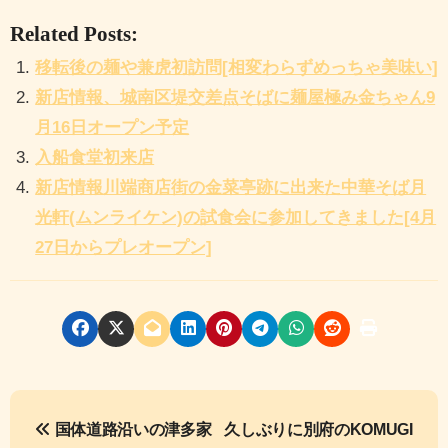
Related Posts:
移転後の麺や兼虎初訪問[相変わらずめっちゃ美味い]
新店情報、城南区堤交差点そばに麺屋極み金ちゃん9
月16日オープン予定
入船食堂初来店
新店情報川端商店街の金菜亭跡に出来た中華そば月
光軒(ムンライケン)の試食会に参加してきました[4月
27日からプレオープン]
投
国体道路沿いの津多家
久しぶりに別府のKOMUGI