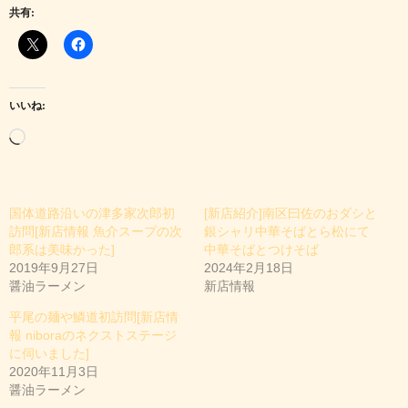
共有:
いいね:
読
み
込
国体道路沿いの津多家次郎初
[新店紹介]南区曰佐のおダシと
み
訪問[新店情報 魚介スープの次
銀シャリ中華そばとら松にて
中
郎系は美味かった]
中華そばとつけそば
2019年9月27日
2024年2月18日
…
醤油ラーメン
新店情報
平尾の麺や鱗道初訪問[新店情
報 niboraのネクストステージ
に伺いました]
2020年11月3日
醤油ラーメン