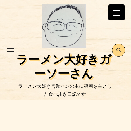
コ
ン
テ
ン
ツ
に
ス
ラーメン大好きガ
キ
ッ
ーソーさん
プ
ラーメン大好き営業マンの主に福岡を主とし
た食べ歩き日記です