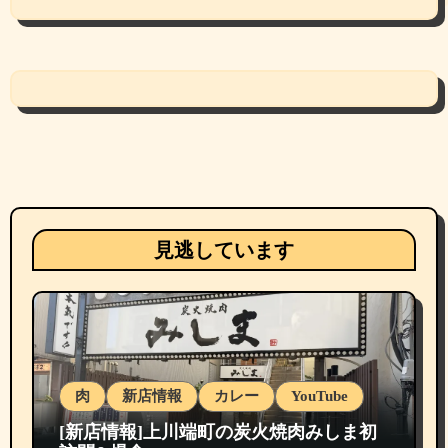
見逃しています
肉
新店情報
カレー
YouTube
[新店情報]上川端町の炭火焼肉みしま初