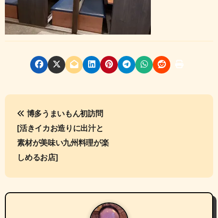
投
博多うまいもん初訪問
稿
[活きイカお造りに出汁と
ナ
素材が美味い九州料理が楽
しめるお店]
ビ
ゲ
ー