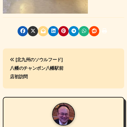
投
[北九州のソウルフード]
稿
八幡のチャンポン八幡駅前
ナ
店初訪問
ビ
ゲ
ー
シ