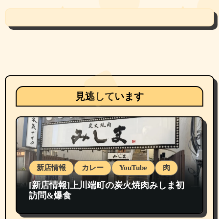
見逃しています
新店情報
カレー
YouTube
肉
[新店情報]上川端町の炭火焼肉みしま初
訪問&爆食