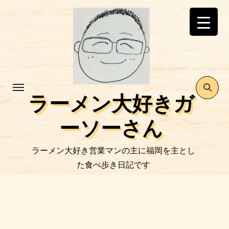
コ
ン
テ
ン
ツ
に
ス
ラーメン大好きガ
キ
ッ
ーソーさん
プ
ラーメン大好き営業マンの主に福岡を主とし
た食べ歩き日記です