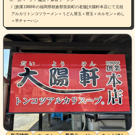
[創業1988年の福岡県朝倉郡筑前町の老舗]大陽軒本店にて元祖
アルカリトンコツラーメン＋うどん替玉＋替玉＋ホルモン＋めし
＋半チャーハン