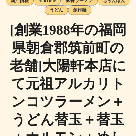
新店情報
YouTube
豚骨ラーメン
ちゃんぽん
うどん
創作麺
[創業1988年の福岡
県朝倉郡筑前町の
老舗]大陽軒本店に
て元祖アルカリト
ンコツラーメン＋
うどん替玉＋替玉