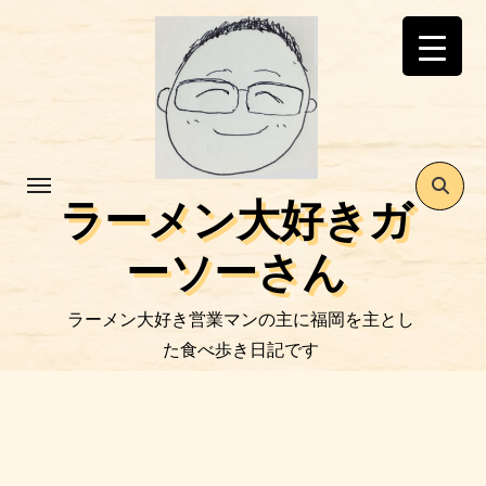
コ
ン
テ
ン
ツ
に
ス
ラーメン大好きガ
キ
ッ
ーソーさん
プ
ラーメン大好き営業マンの主に福岡を主とし
た食べ歩き日記です