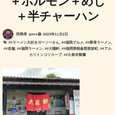
＋ホルモン＋めし
＋半チャーハン
投稿者
gaso
2023年11月2日
#
#ラーメン大好きガーソーさん
, #
#福岡グルメ
, #
#豚骨ラーメン
,
#
#老舗
, #
#福岡ラーメン
, #
#大陽軒
, #
#福岡県朝倉郡筑前町
, #
#アル
カリトンコツスープ
, #
#久留米製麺