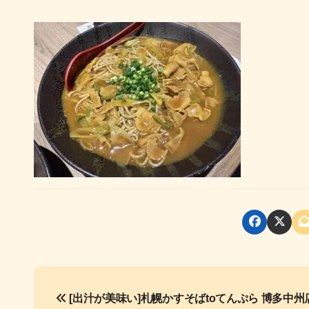
投
[出汁が美味い]札幌かすそばtoてんぷら 博多中州
稿