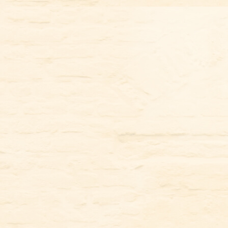
コ
ン
テ
ン
ツ
に
ス
キ
ッ
プ