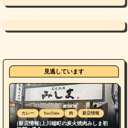
見逃しています
カレー
YouTube
肉
新店情報
[新店情報]上川端町の炭火焼肉みしま初