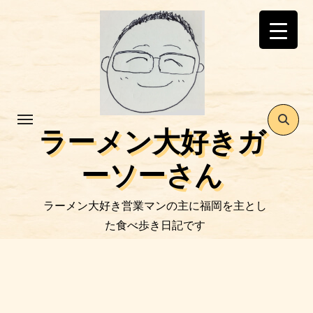
コ
ン
テ
ン
ツ
に
ス
ラーメン大好きガ
キ
ッ
ーソーさん
プ
ラーメン大好き営業マンの主に福岡を主とし
た食べ歩き日記です