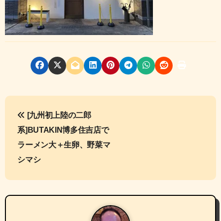
投
[九州初上陸の二郎
稿
系]BUTAKIN博多住吉店で
ナ
ラーメン大＋生卵、野菜マ
シマシ
ビ
ゲ
ー