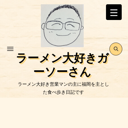
コ
ン
テ
ン
ツ
に
ス
ラーメン大好きガ
キ
ッ
ーソーさん
プ
ラーメン大好き営業マンの主に福岡を主とし
た食べ歩き日記です