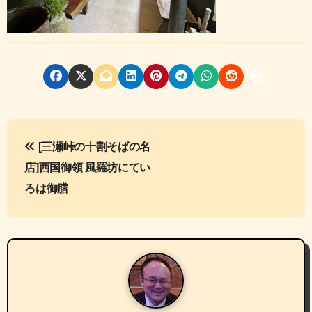
投
[三瀬峠の十割そばの名
稿
店]西国御領 風羅坊にてい
ナ
ろは御膳
ビ
ゲ
ー
シ