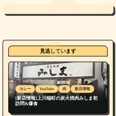
見逃しています
カレー
YouTube
肉
新店情報
[新店情報]上川端町の炭火焼肉みしま初
訪問&爆食