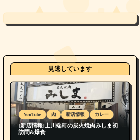
見逃しています
YouTube
肉
新店情報
カレー
[新店情報]上川端町の炭火焼肉みしま初
訪問&爆食