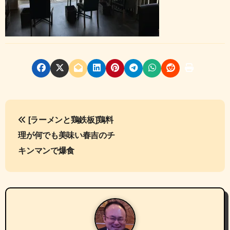
投
[ラーメンと鶏鉄板]鶏料
稿
理が何でも美味い春吉のチ
ナ
キンマンで爆食
ビ
ゲ
ー