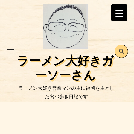
コ
ン
テ
ン
ツ
に
ス
ラーメン大好きガ
キ
ッ
ーソーさん
プ
ラーメン大好き営業マンの主に福岡を主とし
た食べ歩き日記です