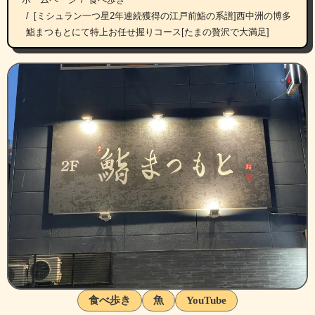
[ミシュラン一つ星2年連続獲得の江戸前鮨の系譜]西中洲の博多
鮨まつもとにて特上お任せ握りコース[たまの贅沢で大満足]
食べ歩き
魚
YouTube