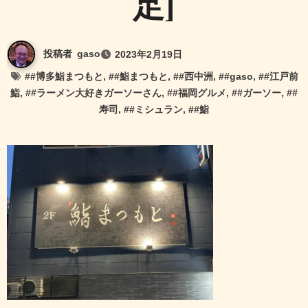
足]
投稿者
gaso
2023年2月19日
#
#博多鮨まつもと
, #
#鮨まつもと
, #
#西中洲
, #
#gaso
, #
#江戸前
鮨
, #
#ラーメン大好きガーソーさん
, #
#福岡グルメ
, #
#ガーソー
, #
#
寿司
, #
#ミシュラン
, #
#鮨