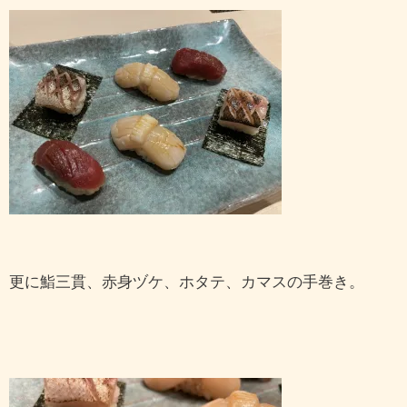
更に鮨三貫、赤身ヅケ、ホタテ、カマスの手巻き。