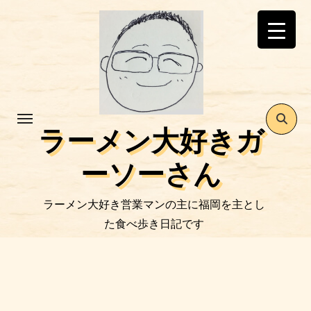
コ
ン
テ
ン
ツ
に
ス
ラーメン大好きガ
キ
ッ
ーソーさん
プ
ラーメン大好き営業マンの主に福岡を主とし
た食べ歩き日記です