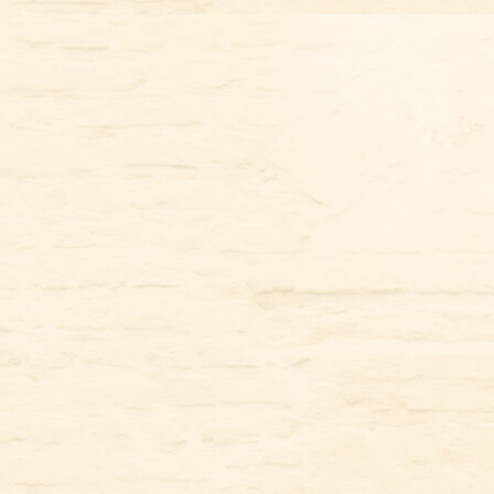
コ
ン
テ
ン
ツ
に
ス
キ
ッ
プ