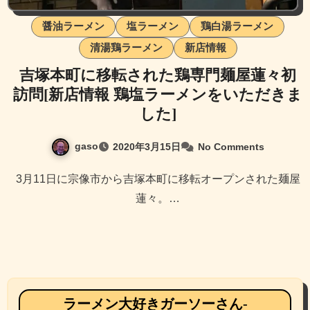
醤油ラーメン
塩ラーメン
鶏白湯ラーメン
清湯鶏ラーメン
新店情報
吉塚本町に移転された鶏専門麺屋蓮々初
訪問[新店情報 鶏塩ラーメンをいただきま
した]
gaso
2020年3月15日
No Comments
3月11日に宗像市から吉塚本町に移転オープンされた麺屋
蓮々。…
ラーメン大好きガーソーさん-