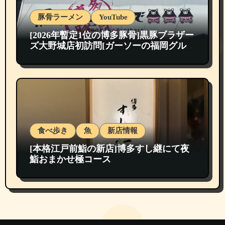
豚骨ラーメン
YouTube
[2026年暫定1位の博多豚骨]黒豚ブラザー
ズ大野城店初訪問[ガーソーの福岡グルメ
紹介]
食べ歩き
魚
新店情報
[本格江戸前鮨の新店]博多すし継にて夜
鮨おまかせ極コース