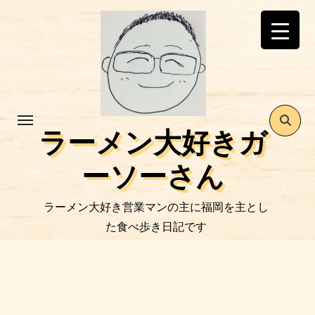
コ
ン
テ
ン
ツ
に
ス
ラーメン大好きガ
キ
ッ
ーソーさん
プ
ラーメン大好き営業マンの主に福岡を主とし
た食べ歩き日記です