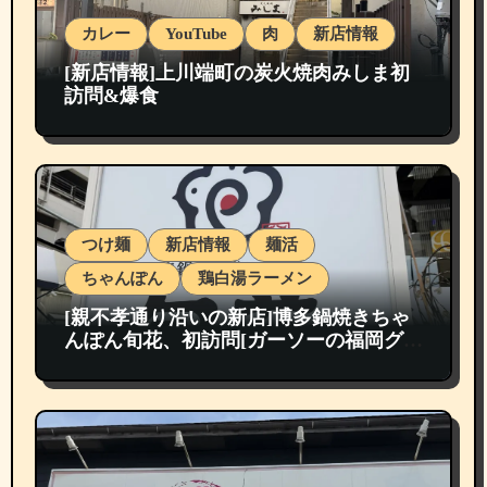
カレー
YouTube
肉
新店情報
[新店情報]上川端町の炭火焼肉みしま初
訪問&爆食
つけ麺
新店情報
麺活
ちゃんぽん
鶏白湯ラーメン
[親不孝通り沿いの新店]博多鍋焼きちゃ
んぽん旬花、初訪問[ガーソーの福岡グル
メ紹介]