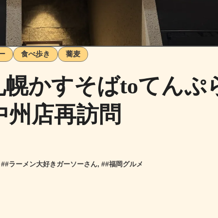
ー
食べ歩き
蕎麦
札幌かすそばtoてんぷ
中州店再訪問
 #
#ラーメン大好きガーソーさん
, #
#福岡グルメ