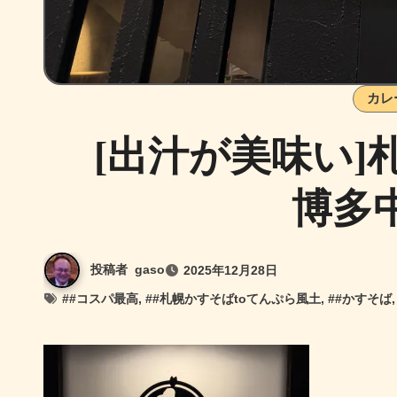
カレ
[出汁が美味い]
博多
投稿者
gaso
2025年12月28日
#
#コスパ最高
, #
#札幌かすそばtoてんぷら風土
, #
#かすそば
,