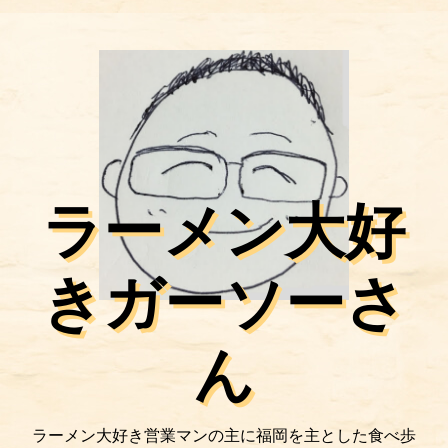
ラーメン大好
きガーソーさ
ん
ラーメン大好き営業マンの主に福岡を主とした食べ歩