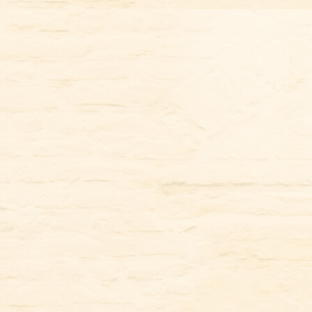
コ
ン
テ
ン
ツ
に
ス
キ
ッ
プ