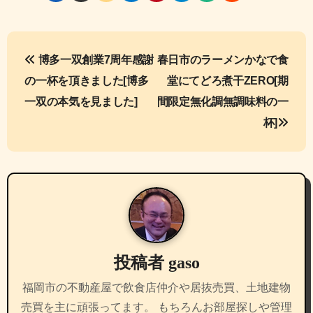
投
博多一双創業7周年感謝
春日市のラーメンかなで食
稿
の一杯を頂きました[博多
堂にてどろ煮干ZERO[期
ナ
一双の本気を見ました]
間限定無化調無調味料の一
杯]
ビ
ゲ
ー
シ
ョ
投稿者
gaso
ン
福岡市の不動産屋で飲食店仲介や居抜売買、土地建物
売買を主に頑張ってます。 もちろんお部屋探しや管理