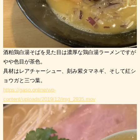
酒粕鶏白湯そばを見た目は濃厚な鶏白湯ラーメンですが
やや色目が茶色。
具材はレアチャーシュー、刻み紫タマネギ、そして紅シ
ョウガと三つ葉。
https://gaso.online/wp-
content/uploads/2019/12/img_2935.mov