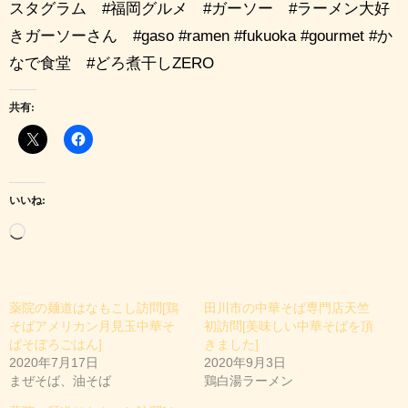
スタグラム #福岡グルメ #ガーソー #ラーメン大好
きガーソーさん #gaso #ramen #fukuoka #gourmet #か
なで食堂 #どろ煮干しZERO
共有:
いいね:
読
み
込
薬院の麺道はなもこし訪問[鶏
田川市の中華そば専門店天竺
み
そばアメリカン月見玉中華そ
初訪問[美味しい中華そばを頂
中
ばそぼろごはん]
きました]
2020年7月17日
2020年9月3日
…
まぜそば、油そば
鶏白湯ラーメン