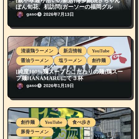
[親不孝通り沿いの新店]博多鍋焼きちゃん
ぽん旬花、初訪問[ガーソーの福岡グルメ
紹介]
gaso
2026年7月13日
清湯鶏ラーメン
新店情報
YouTube
醤油ラーメン
塩ラーメン
創作麺
[純度100%鶏スープとこだわりの麺]鶏スー
プ麺HANAMARUにて３杯
gaso
2026年1月19日
創作麺
YouTube
食べ歩き
豚骨ラーメン