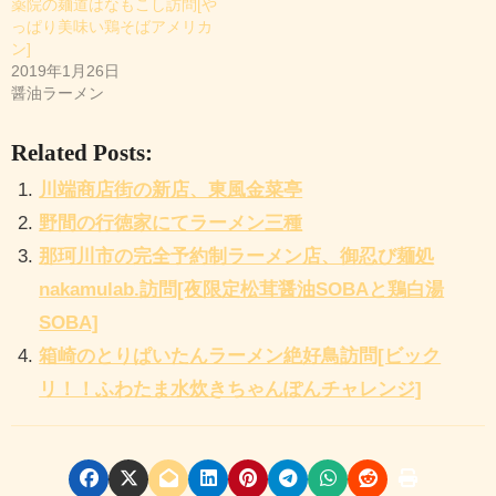
薬院の麺道はなもこし訪問[や
っぱり美味い鶏そばアメリカ
ン]
2019年1月26日
醤油ラーメン
Related Posts:
川端商店街の新店、東風金菜亭
野間の行徳家にてラーメン三種
那珂川市の完全予約制ラーメン店、御忍び麺処
nakamulab.訪問[夜限定松茸醤油SOBAと鶏白湯
SOBA]
箱崎のとりぱいたんラーメン絶好鳥訪問[ビック
リ！！ふわたま水炊きちゃんぽんチャレンジ]