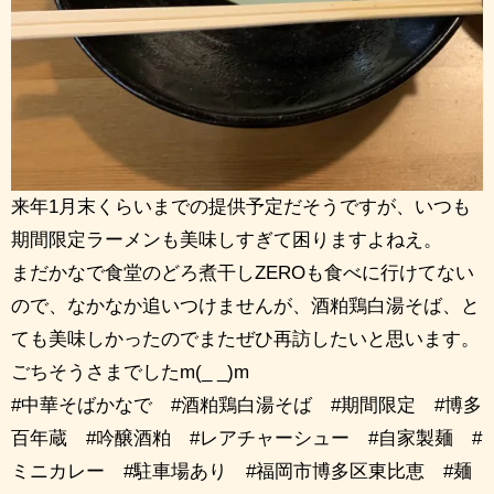
来年1月末くらいまでの提供予定だそうですが、いつも
期間限定ラーメンも美味しすぎて困りますよねえ。
まだかなで食堂のどろ煮干しZEROも食べに行けてない
ので、なかなか追いつけませんが、酒粕鶏白湯そば、と
ても美味しかったのでまたぜひ再訪したいと思います。
ごちそうさまでしたm(_ _)m
#中華そばかなで #酒粕鶏白湯そば #期間限定 #博多
百年蔵 #吟醸酒粕 #レアチャーシュー #自家製麺 #
ミニカレー #駐車場あり #福岡市博多区東比恵 #麺