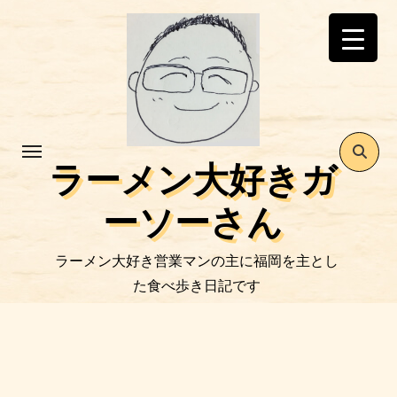
コ
ン
テ
ン
ツ
に
ス
ラーメン大好きガ
キ
ッ
ーソーさん
プ
ラーメン大好き営業マンの主に福岡を主とし
た食べ歩き日記です