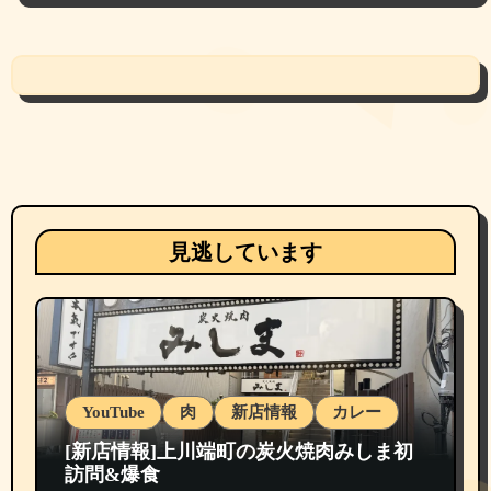
見逃しています
YouTube
肉
新店情報
カレー
[新店情報]上川端町の炭火焼肉みしま初
訪問&爆食