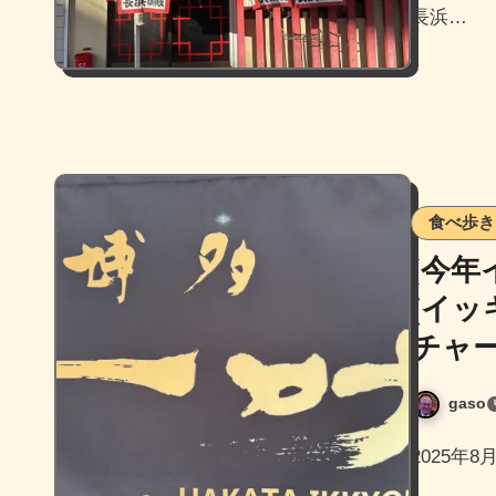
長浜…
食べ歩き
[今年
(イ
チャ
gaso
2025