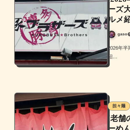
ーズ
ルメ紹
gaso
2026年半期で暫定1位のお店、黒豚ブラザーズ大野城店をご
紹…
担々麺
[老舗
ーめ