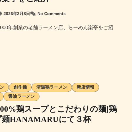
2026年2月8日
No Comments
ン
創作麺
清湯鶏ラーメン
新店情報
醤油ラーメン
100%鶏スープとこだわりの麺]鶏
麺HANAMARUにて３杯