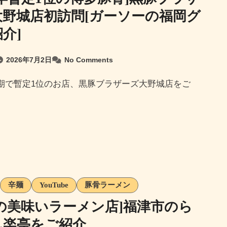
大野城店初訪問[ガーソーの福岡グ
介]
2026年7月2日
No Comments
辛麺
YouTube
豚骨ラーメン
の美味いラーメン店]福津市のら
ん楽亭をご紹介