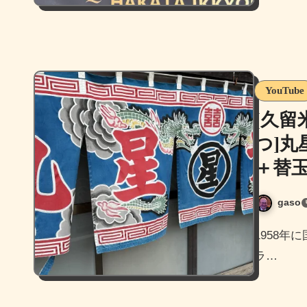
YouTube
[久
つ]
＋替
gaso
1958年に国道3号線沿いに誕生したいわゆる国道系の久留米
ラ…