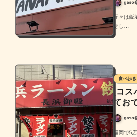
gaso
元々は飯塚からスタートしてその次に那の川に間借り営業し、
そし…
食べ歩き
[コス
てお
gaso
福岡で5店舗展開している老舗のラーメン居酒屋チェーン店、