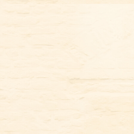
コ
ン
テ
ン
ツ
に
ス
キ
ッ
プ