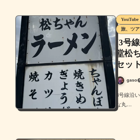
YouTube
旅、ツア
[3号
堂松
セッ
gaso
3号線沿い久留米市高野にあるあの国道系ラーメンとして有名
な丸…