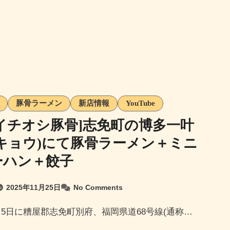
豚骨ラーメン
新店情報
YouTube
イチオシ豚骨]志免町の博多一叶
ッキョウ)にて豚骨ラーメン＋ミニ
ーハン＋餃子
2025年11月25日
No Comments
年8月5日に糟屋郡志免町別府、福岡県道68号線(通称…