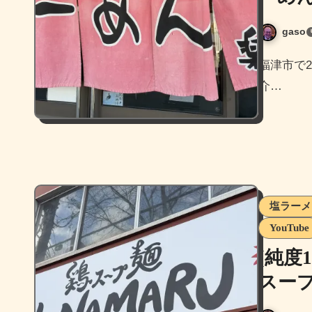
gaso
福津市で2000年創業の老舗ラーメン店、らーめん楽亭をご紹
介…
塩ラーメ
YouTube
[純度
スープ