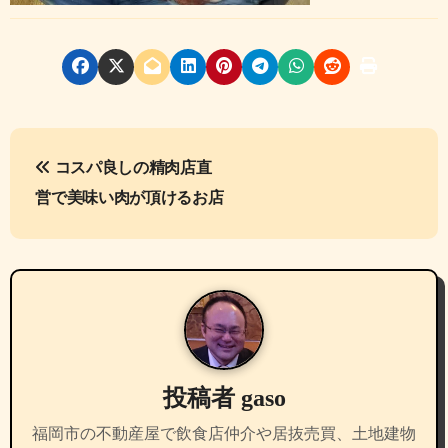
投
コスパ良しの精肉店直
稿
営で美味い肉が頂けるお店
ナ
ビ
ゲ
ー
シ
投稿者
gaso
ョ
福岡市の不動産屋で飲食店仲介や居抜売買、土地建物