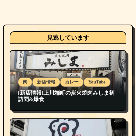
見逃しています
肉
新店情報
カレー
YouTube
[新店情報]上川端町の炭火焼肉みしま初
訪問&爆食