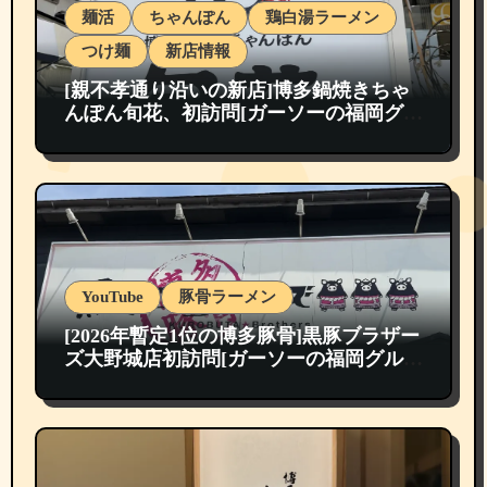
麺活
ちゃんぽん
鶏白湯ラーメン
つけ麺
新店情報
[親不孝通り沿いの新店]博多鍋焼きちゃ
んぽん旬花、初訪問[ガーソーの福岡グル
メ紹介]
YouTube
豚骨ラーメン
[2026年暫定1位の博多豚骨]黒豚ブラザー
ズ大野城店初訪問[ガーソーの福岡グルメ
紹介]