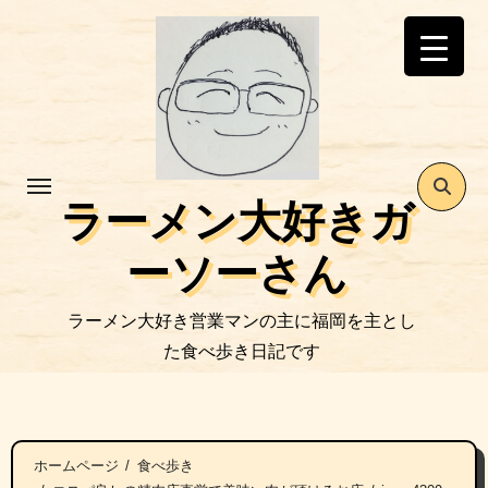
コ
ン
テ
ン
ツ
に
ス
ラーメン大好きガ
キ
ッ
ーソーさん
プ
ラーメン大好き営業マンの主に福岡を主とし
た食べ歩き日記です
ホームページ
食べ歩き