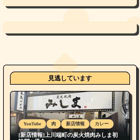
見逃しています
YouTube
肉
新店情報
カレー
[新店情報]上川端町の炭火焼肉みしま初