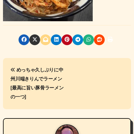
投
めっちゃ久しぶりに中
稿
州川端きりんでラーメン
ナ
[最高に旨い豚骨ラーメン
の一つ]
ビ
ゲ
ー