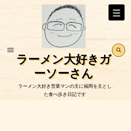
コ
ン
テ
ン
ツ
に
ス
ラーメン大好きガ
キ
ッ
ーソーさん
プ
ラーメン大好き営業マンの主に福岡を主とし
た食べ歩き日記です